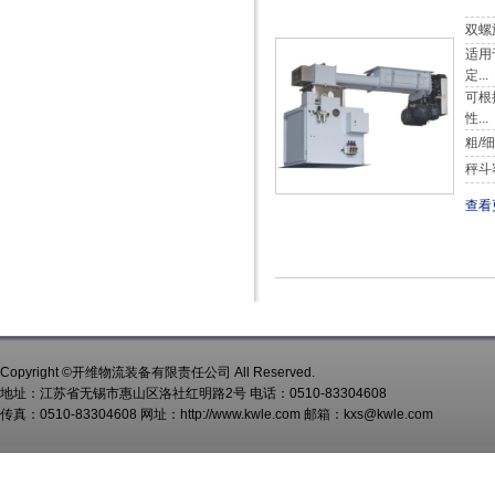
双螺
适用
定...
可根
性...
粗/
秤斗
查看
Copyright ©开维物流装备有限责任公司 All Reserved.
地址：江苏省无锡市惠山区洛社红明路2号 电话：0510-83304608
传真：0510-83304608 网址：http://www.kwle.com 邮箱：kxs@kwle.com