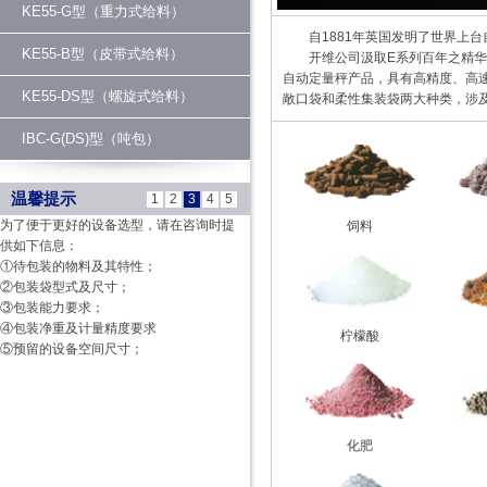
KE55-G型（重力式给料）
自1881年英国发明了世界上台自
KE55-B型（皮带式给料）
开维公司汲取E系列百年之精华，
自动定量秤产品，具有高精度、高
KE55-DS型（螺旋式给料）
敞口袋和柔性集装袋两大种类，涉及
IBC-G(DS)型（吨包）
温馨提示
1
2
3
4
5
为了便于更好的设备选型，请在咨询时提
饲料
供如下信息：
①待包装的物料及其特性；
②包装袋型式及尺寸；
③包装能力要求；
④包装净重及计量精度要求
柠檬酸
⑤预留的设备空间尺寸；
化肥