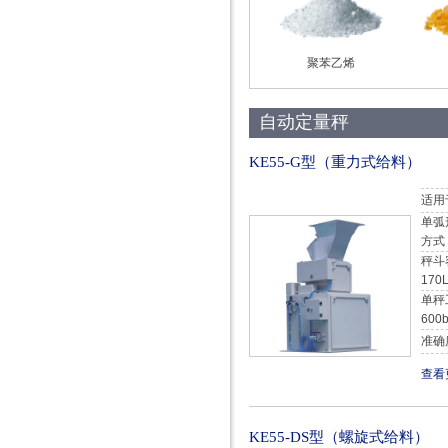
聚苯乙烯
自动定量秤
KE55-G型（重力式给料）
适用
单弧
方式
秤斗
170
单秤
600b
准确度
查看
KE55-DS型（螺旋式给料）