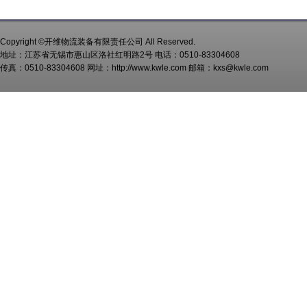
Copyright ©开维物流装备有限责任公司 All Reserved.
地址：江苏省无锡市惠山区洛社红明路2号 电话：0510-83304608
传真：0510-83304608 网址：http://www.kwle.com 邮箱：kxs@kwle.com