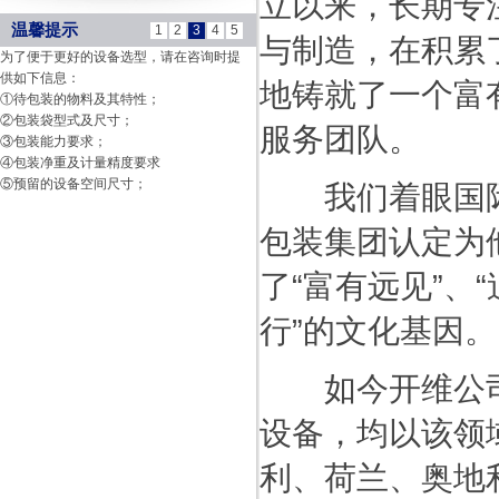
立以来，长期专
温馨提示
1
2
3
4
5
与制造，在积累
为了便于更好的设备选型，请在咨询时提
供如下信息：
地铸就了一个富
①待包装的物料及其特性；
②包装袋型式及尺寸；
服务团队。
③包装能力要求；
④包装净重及计量精度要求
⑤预留的设备空间尺寸；
我们着眼国际
包装集团认定为
了“富有远见”、“
行”的文化基因。
如今开维公司
设备，均以该领
利、荷兰、奥地