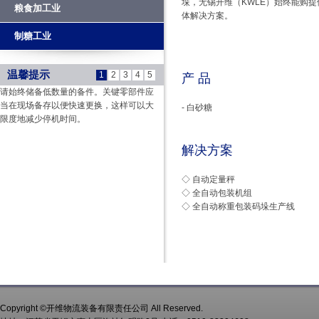
垛，无锡开维（KWLE）始终能购
粮食加工业
体解决方案。
制糖工业
温馨提示
1
2
3
4
5
产 品
请始终储备低数量的备件。关键零部件应
当在现场备存以便快速更换，这样可以大
- 白砂糖
限度地减少停机时间。
解决方案
◇ 自动定量秤
◇ 全自动包装机组
◇ 全自动称重包装码垛生产线
Copyright ©开维物流装备有限责任公司 All Reserved.