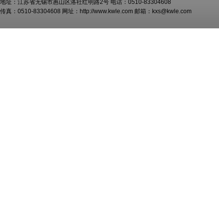
地址：江苏省无锡市惠山区洛社红明路2号 电话：0510-83304608
传真：0510-83304608 网址：http://www.kwle.com 邮箱：kxs@kwle.com